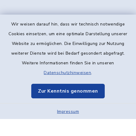
Wir weisen darauf hin, dass wir technisch notwendige
Kontakt
Cookies einsetzen, um eine optimale Darstellung unserer
Website zu ermöglichen. Die Einwilligung zur Nutzung
Barrierefreiheit
weiterer Dienste wird bei Bedarf gesondert abgefragt.
Weitere Informationen finden Sie in unseren
Datenschutz
Datenschutzhinweisen
.
Impressum
Zur Kenntnis genommen
Elektronische Kommunikation
Impressum
Sitemap
Cookie-Einstellungen