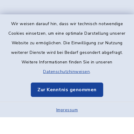
Wir weisen darauf hin, dass wir technisch notwendige
Kontakt
Cookies einsetzen, um eine optimale Darstellung unserer
Website zu ermöglichen. Die Einwilligung zur Nutzung
Barrierefreiheit
weiterer Dienste wird bei Bedarf gesondert abgefragt.
Weitere Informationen finden Sie in unseren
Datenschutz
Datenschutzhinweisen
.
Impressum
Zur Kenntnis genommen
Elektronische Kommunikation
Impressum
Sitemap
Cookie-Einstellungen