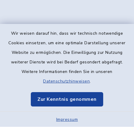
Wir weisen darauf hin, dass wir technisch notwendige
Kontakt
Cookies einsetzen, um eine optimale Darstellung unserer
Website zu ermöglichen. Die Einwilligung zur Nutzung
Barrierefreiheit
weiterer Dienste wird bei Bedarf gesondert abgefragt.
Weitere Informationen finden Sie in unseren
Datenschutz
Datenschutzhinweisen
.
Impressum
Zur Kenntnis genommen
Elektronische Kommunikation
Impressum
Sitemap