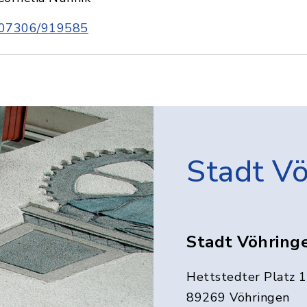
07306/919585
Stadt V
Stadt Vöhring
Hettstedter Platz 1
89269 Vöhringen