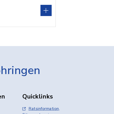
öhringen
en
Quicklinks
Ratsinformation,