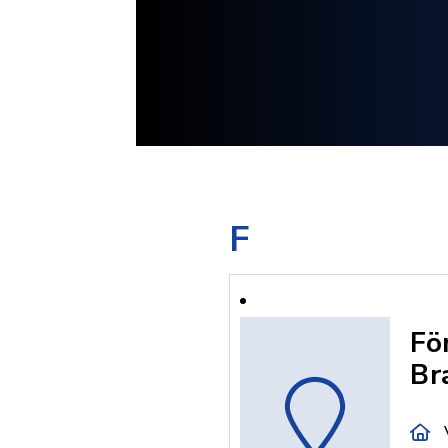
F
Fö
Br