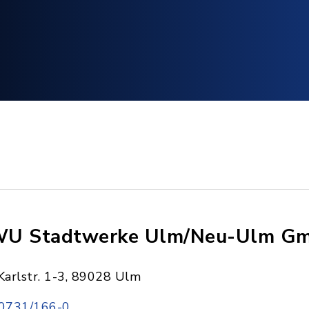
U Stadtwerke Ulm/Neu-Ulm G
Karlstr. 1-3, 89028 Ulm
0731/166-0