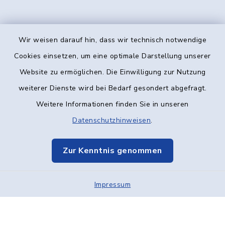
Wir weisen darauf hin, dass wir technisch notwendige
Kontakt
Cookies einsetzen, um eine optimale Darstellung unserer
Website zu ermöglichen. Die Einwilligung zur Nutzung
Barrierefreiheit
weiterer Dienste wird bei Bedarf gesondert abgefragt.
Weitere Informationen finden Sie in unseren
Datenschutz
Datenschutzhinweisen
.
Impressum
Zur Kenntnis genommen
Elektronische Kommunikation
Impressum
Sitemap
Cookie-Einstellungen