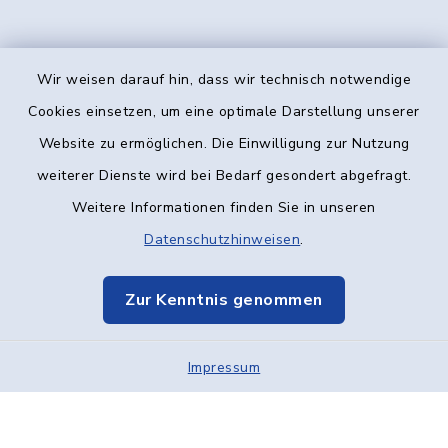
Wir weisen darauf hin, dass wir technisch notwendige
Kontakt
Cookies einsetzen, um eine optimale Darstellung unserer
Website zu ermöglichen. Die Einwilligung zur Nutzung
Barrierefreiheit
weiterer Dienste wird bei Bedarf gesondert abgefragt.
Weitere Informationen finden Sie in unseren
Datenschutz
Datenschutzhinweisen
.
Impressum
Zur Kenntnis genommen
Elektronische Kommunikation
Impressum
Sitemap
Cookie-Einstellungen