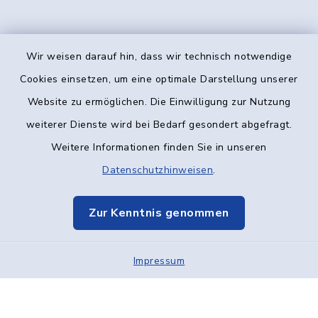
Wir weisen darauf hin, dass wir technisch notwendige
Kontakt
Cookies einsetzen, um eine optimale Darstellung unserer
Website zu ermöglichen. Die Einwilligung zur Nutzung
Barrierefreiheit
weiterer Dienste wird bei Bedarf gesondert abgefragt.
Weitere Informationen finden Sie in unseren
Datenschutz
Datenschutzhinweisen
.
Impressum
Zur Kenntnis genommen
Elektronische Kommunikation
Impressum
Sitemap
Cookie-Einstellungen