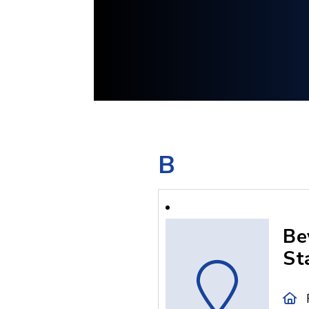
B
Be
St