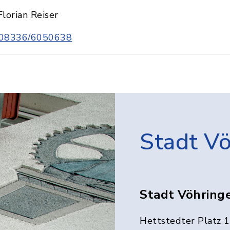
Florian Reiser
08336/6050638
Stadt V
Stadt Vöhring
Hettstedter Platz 1