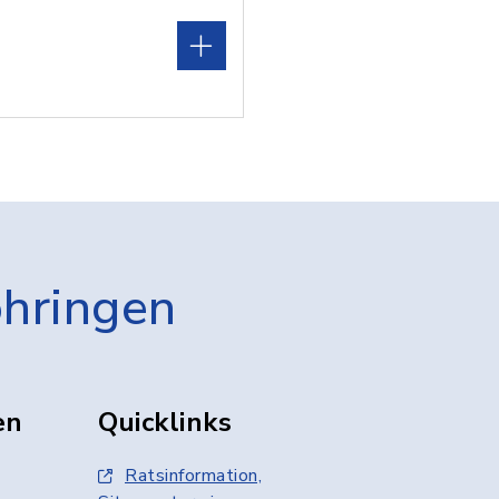
öhringen
en
Quicklinks
Ratsinformation,