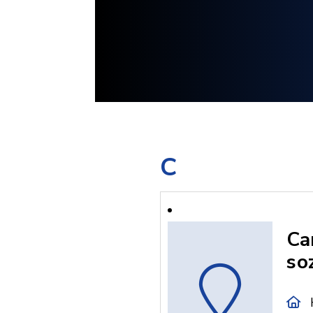
C
Ca
so