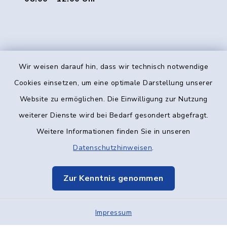
Wir weisen darauf hin, dass wir technisch notwendige
Kontakt
Cookies einsetzen, um eine optimale Darstellung unserer
Website zu ermöglichen. Die Einwilligung zur Nutzung
Barrierefreiheit
weiterer Dienste wird bei Bedarf gesondert abgefragt.
Weitere Informationen finden Sie in unseren
Datenschutz
Datenschutzhinweisen
.
Impressum
Zur Kenntnis genommen
Elektronische Kommunikation
Impressum
Sitemap