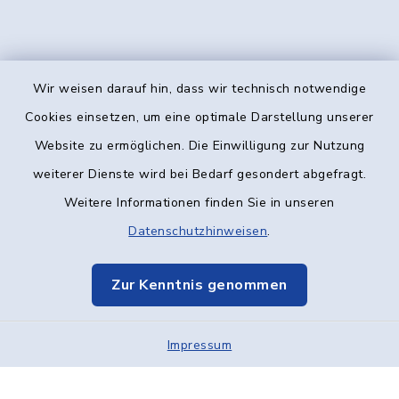
Wir weisen darauf hin, dass wir technisch notwendige
Kontakt
Cookies einsetzen, um eine optimale Darstellung unserer
Website zu ermöglichen. Die Einwilligung zur Nutzung
Barrierefreiheit
weiterer Dienste wird bei Bedarf gesondert abgefragt.
Weitere Informationen finden Sie in unseren
Datenschutz
Datenschutzhinweisen
.
Impressum
Zur Kenntnis genommen
Elektronische Kommunikation
Impressum
Sitemap
Cookie-Einstellungen