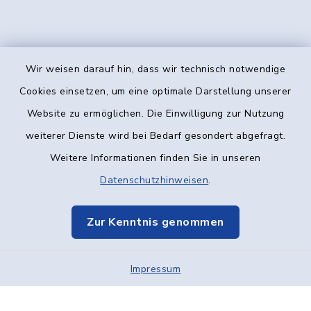
Wir weisen darauf hin, dass wir technisch notwendige
Kontakt
Cookies einsetzen, um eine optimale Darstellung unserer
Website zu ermöglichen. Die Einwilligung zur Nutzung
Barrierefreiheit
weiterer Dienste wird bei Bedarf gesondert abgefragt.
Weitere Informationen finden Sie in unseren
Datenschutz
Datenschutzhinweisen
.
Impressum
Zur Kenntnis genommen
Elektronische Kommunikation
Impressum
Sitemap
Cookie-Einstellungen