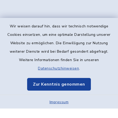
Wir weisen darauf hin, dass wir technisch notwendige
Kontakt
Cookies einsetzen, um eine optimale Darstellung unserer
Website zu ermöglichen. Die Einwilligung zur Nutzung
Barrierefreiheit
weiterer Dienste wird bei Bedarf gesondert abgefragt.
Weitere Informationen finden Sie in unseren
Datenschutz
Datenschutzhinweisen
.
Impressum
Zur Kenntnis genommen
Elektronische Kommunikation
Impressum
Sitemap
Cookie-Einstellungen