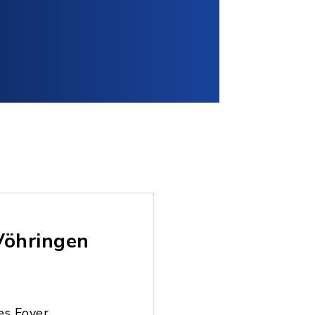
Vöhringen
es Foyer