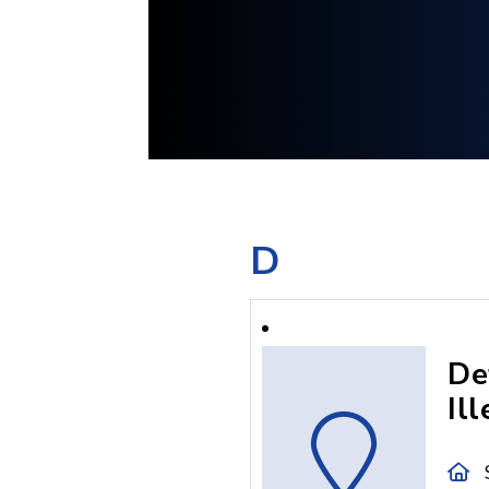
D
De
Ill