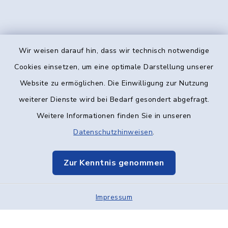
Wir weisen darauf hin, dass wir technisch notwendige
Kontakt
Cookies einsetzen, um eine optimale Darstellung unserer
Website zu ermöglichen. Die Einwilligung zur Nutzung
Barrierefreiheit
weiterer Dienste wird bei Bedarf gesondert abgefragt.
Weitere Informationen finden Sie in unseren
Datenschutz
Datenschutzhinweisen
.
Impressum
Zur Kenntnis genommen
Elektronische Kommunikation
Impressum
Sitemap
Cookie-Einstellungen