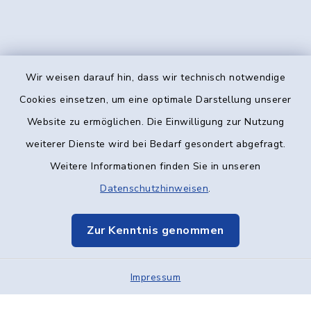
Wir weisen darauf hin, dass wir technisch notwendige
Kontakt
Cookies einsetzen, um eine optimale Darstellung unserer
Website zu ermöglichen. Die Einwilligung zur Nutzung
Barrierefreiheit
weiterer Dienste wird bei Bedarf gesondert abgefragt.
Weitere Informationen finden Sie in unseren
Datenschutz
Datenschutzhinweisen
.
Impressum
Zur Kenntnis genommen
Elektronische Kommunikation
Impressum
Sitemap