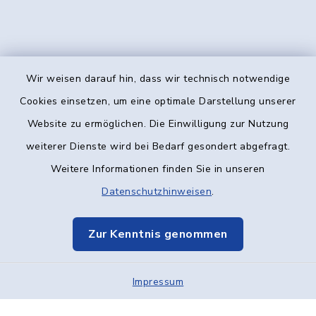
Wir weisen darauf hin, dass wir technisch notwendige
Kontakt
Cookies einsetzen, um eine optimale Darstellung unserer
Website zu ermöglichen. Die Einwilligung zur Nutzung
Barrierefreiheit
weiterer Dienste wird bei Bedarf gesondert abgefragt.
Weitere Informationen finden Sie in unseren
Datenschutz
Datenschutzhinweisen
.
Impressum
Zur Kenntnis genommen
Elektronische Kommunikation
Impressum
Sitemap