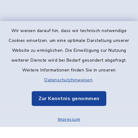
Wir weisen darauf hin, dass wir technisch notwendige
Kontakt
Cookies einsetzen, um eine optimale Darstellung unserer
Website zu ermöglichen. Die Einwilligung zur Nutzung
Barrierefreiheit
weiterer Dienste wird bei Bedarf gesondert abgefragt.
Weitere Informationen finden Sie in unseren
Datenschutz
Datenschutzhinweisen
.
Impressum
Zur Kenntnis genommen
Elektronische Kommunikation
Impressum
Sitemap
Cookie-Einstellungen