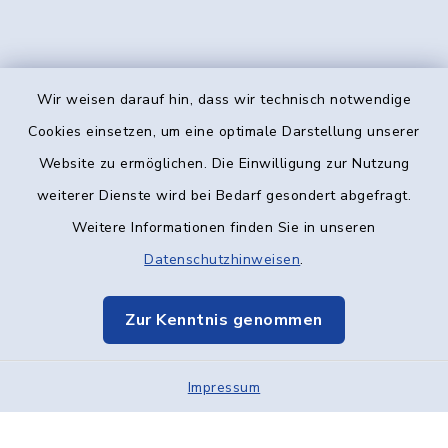
Wir weisen darauf hin, dass wir technisch notwendige
Kontakt
Cookies einsetzen, um eine optimale Darstellung unserer
Website zu ermöglichen. Die Einwilligung zur Nutzung
Barrierefreiheit
weiterer Dienste wird bei Bedarf gesondert abgefragt.
Weitere Informationen finden Sie in unseren
Datenschutz
Datenschutzhinweisen
.
Impressum
Zur Kenntnis genommen
Elektronische Kommunikation
Impressum
Sitemap
Cookie-Einstellungen