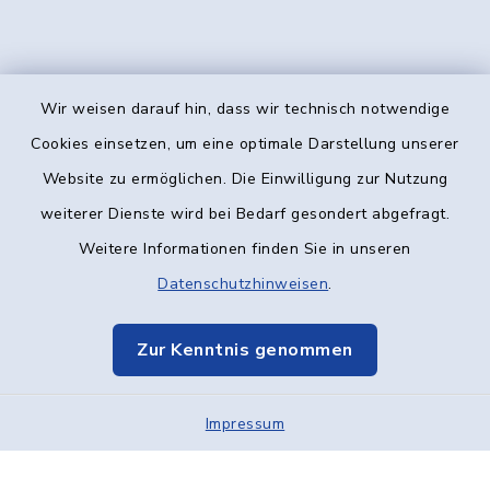
Wir weisen darauf hin, dass wir technisch notwendige
Kontakt
Cookies einsetzen, um eine optimale Darstellung unserer
Website zu ermöglichen. Die Einwilligung zur Nutzung
Barrierefreiheit
weiterer Dienste wird bei Bedarf gesondert abgefragt.
Weitere Informationen finden Sie in unseren
Datenschutz
Datenschutzhinweisen
.
Impressum
Zur Kenntnis genommen
Elektronische Kommunikation
Impressum
Sitemap
Cookie-Einstellungen