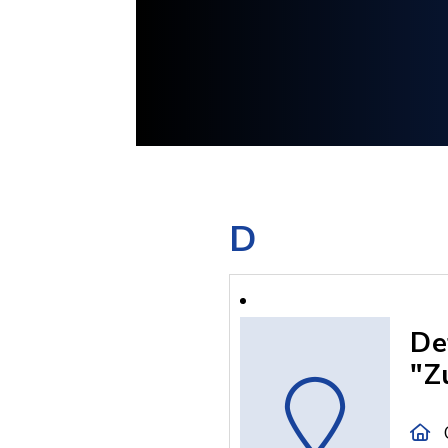
D
De
"Z