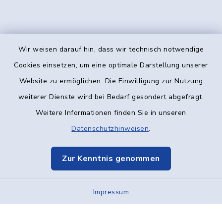
Wir weisen darauf hin, dass wir technisch notwendige
Kontakt
Cookies einsetzen, um eine optimale Darstellung unserer
Website zu ermöglichen. Die Einwilligung zur Nutzung
Barrierefreiheit
weiterer Dienste wird bei Bedarf gesondert abgefragt.
Weitere Informationen finden Sie in unseren
Datenschutz
Datenschutzhinweisen
.
Impressum
Zur Kenntnis genommen
Elektronische Kommunikation
Impressum
Sitemap
Cookie-Einstellungen