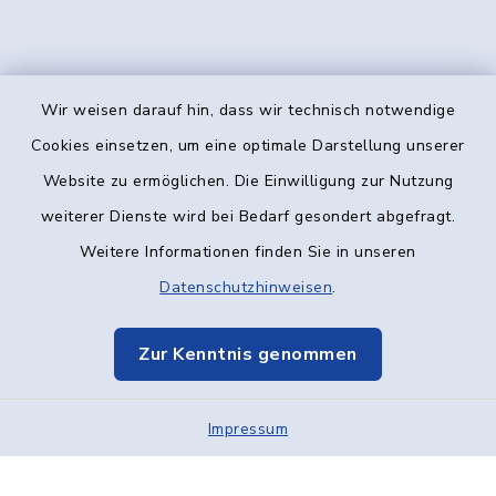
Wir weisen darauf hin, dass wir technisch notwendige
Kontakt
Cookies einsetzen, um eine optimale Darstellung unserer
Website zu ermöglichen. Die Einwilligung zur Nutzung
Barrierefreiheit
weiterer Dienste wird bei Bedarf gesondert abgefragt.
Weitere Informationen finden Sie in unseren
Datenschutz
Datenschutzhinweisen
.
Impressum
Zur Kenntnis genommen
Elektronische Kommunikation
Impressum
Sitemap
Cookie-Einstellungen