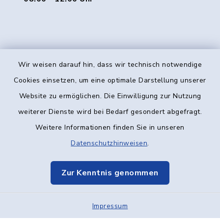
Wir weisen darauf hin, dass wir technisch notwendige
Kontakt
Cookies einsetzen, um eine optimale Darstellung unserer
Website zu ermöglichen. Die Einwilligung zur Nutzung
Barrierefreiheit
weiterer Dienste wird bei Bedarf gesondert abgefragt.
Weitere Informationen finden Sie in unseren
Datenschutz
Datenschutzhinweisen
.
Impressum
Zur Kenntnis genommen
Elektronische Kommunikation
Impressum
Sitemap