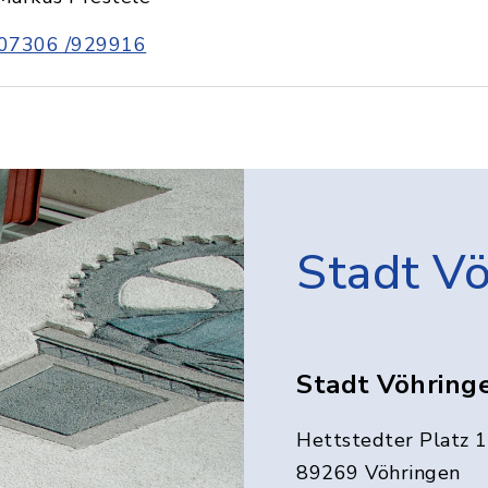
07306 /929916
Stadt V
Stadt Vöhring
Hettstedter Platz 1
89269 Vöhringen