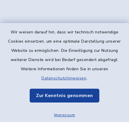
Wir weisen darauf hin, dass wir technisch notwendige
Kontakt
Cookies einsetzen, um eine optimale Darstellung unserer
Website zu ermöglichen. Die Einwilligung zur Nutzung
Barrierefreiheit
weiterer Dienste wird bei Bedarf gesondert abgefragt.
Weitere Informationen finden Sie in unseren
Datenschutz
Datenschutzhinweisen
.
Impressum
Zur Kenntnis genommen
Elektronische Kommunikation
Impressum
Sitemap