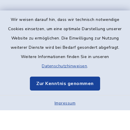
Wir weisen darauf hin, dass wir technisch notwendige
Kontakt
Cookies einsetzen, um eine optimale Darstellung unserer
Website zu ermöglichen. Die Einwilligung zur Nutzung
Barrierefreiheit
weiterer Dienste wird bei Bedarf gesondert abgefragt.
Weitere Informationen finden Sie in unseren
Datenschutz
Datenschutzhinweisen
.
Impressum
Zur Kenntnis genommen
Elektronische Kommunikation
Impressum
Sitemap
Cookie-Einstellungen