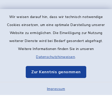
Wir weisen darauf hin, dass wir technisch notwendige
Kontakt
Cookies einsetzen, um eine optimale Darstellung unserer
Website zu ermöglichen. Die Einwilligung zur Nutzung
Barrierefreiheit
weiterer Dienste wird bei Bedarf gesondert abgefragt.
Weitere Informationen finden Sie in unseren
Datenschutz
Datenschutzhinweisen
.
Impressum
Zur Kenntnis genommen
Elektronische Kommunikation
Impressum
Sitemap
Cookie-Einstellungen