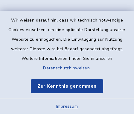
Wir weisen darauf hin, dass wir technisch notwendige
Kontakt
Cookies einsetzen, um eine optimale Darstellung unserer
Website zu ermöglichen. Die Einwilligung zur Nutzung
Barrierefreiheit
weiterer Dienste wird bei Bedarf gesondert abgefragt.
Weitere Informationen finden Sie in unseren
Datenschutz
Datenschutzhinweisen
.
Impressum
Zur Kenntnis genommen
Elektronische Kommunikation
Impressum
Sitemap
Cookie-Einstellungen