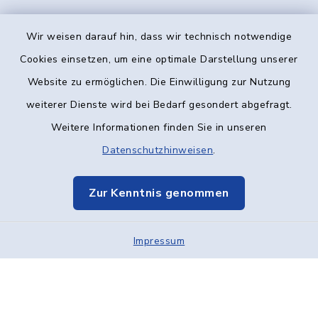
Wir weisen darauf hin, dass wir technisch notwendige
Kontakt
Cookies einsetzen, um eine optimale Darstellung unserer
Website zu ermöglichen. Die Einwilligung zur Nutzung
Barrierefreiheit
weiterer Dienste wird bei Bedarf gesondert abgefragt.
Weitere Informationen finden Sie in unseren
Datenschutz
Datenschutzhinweisen
.
Impressum
Zur Kenntnis genommen
Elektronische Kommunikation
Impressum
Sitemap
Cookie-Einstellungen