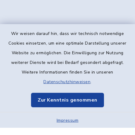
Wir weisen darauf hin, dass wir technisch notwendige
Kontakt
Cookies einsetzen, um eine optimale Darstellung unserer
Website zu ermöglichen. Die Einwilligung zur Nutzung
Barrierefreiheit
weiterer Dienste wird bei Bedarf gesondert abgefragt.
Weitere Informationen finden Sie in unseren
Datenschutz
Datenschutzhinweisen
.
Impressum
Zur Kenntnis genommen
Elektronische Kommunikation
Impressum
Sitemap