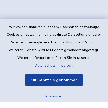
Wir weisen darauf hin, dass wir technisch notwendige
Kontakt
Cookies einsetzen, um eine optimale Darstellung unserer
Website zu ermöglichen. Die Einwilligung zur Nutzung
Barrierefreiheit
weiterer Dienste wird bei Bedarf gesondert abgefragt.
Weitere Informationen finden Sie in unseren
Datenschutz
Datenschutzhinweisen
.
Impressum
Zur Kenntnis genommen
Elektronische Kommunikation
Impressum
Sitemap