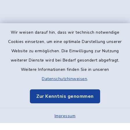
Wir weisen darauf hin, dass wir technisch notwendige
Kontakt
Cookies einsetzen, um eine optimale Darstellung unserer
Website zu ermöglichen. Die Einwilligung zur Nutzung
Barrierefreiheit
weiterer Dienste wird bei Bedarf gesondert abgefragt.
Weitere Informationen finden Sie in unseren
Datenschutz
Datenschutzhinweisen
.
Impressum
Zur Kenntnis genommen
Elektronische Kommunikation
Impressum
Sitemap