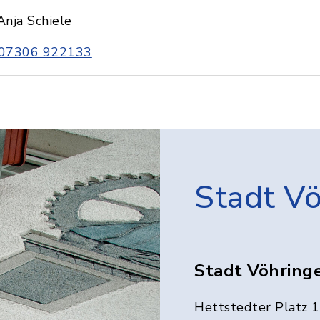
Anja Schiele
07306 922133
Stadt V
Stadt Vöhring
Hettstedter Platz 1