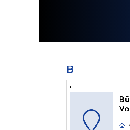
B
Bü
Vö