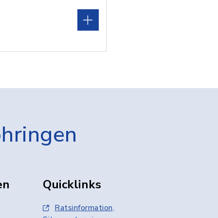
öhringen
en
Quicklinks
Ratsinformation,