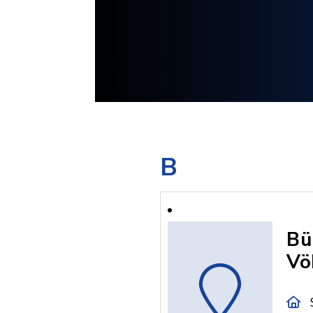
B
Bü
Vö