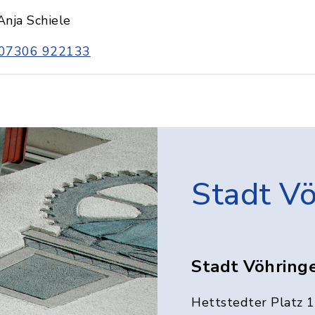
Anja Schiele
07306 922133
Stadt V
Stadt Vöhring
Hettstedter Platz 1