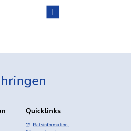
öhringen
en
Quicklinks
Ratsinformation,