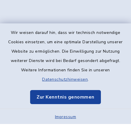
Wir weisen darauf hin, dass wir technisch notwendige
Kontakt
Cookies einsetzen, um eine optimale Darstellung unserer
Website zu ermöglichen. Die Einwilligung zur Nutzung
Barrierefreiheit
weiterer Dienste wird bei Bedarf gesondert abgefragt.
Weitere Informationen finden Sie in unseren
Datenschutz
Datenschutzhinweisen
.
Impressum
Zur Kenntnis genommen
Elektronische Kommunikation
Impressum
Sitemap