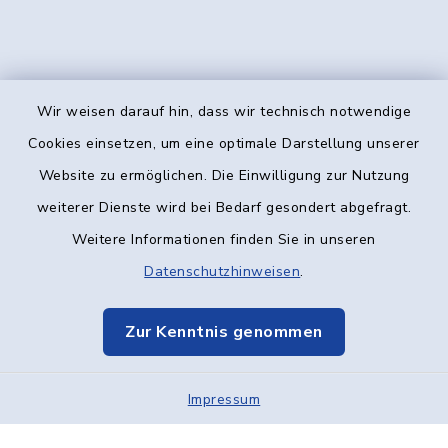
Wir weisen darauf hin, dass wir technisch notwendige
Kontakt
Cookies einsetzen, um eine optimale Darstellung unserer
Website zu ermöglichen. Die Einwilligung zur Nutzung
Barrierefreiheit
weiterer Dienste wird bei Bedarf gesondert abgefragt.
Weitere Informationen finden Sie in unseren
Datenschutz
Datenschutzhinweisen
.
Impressum
Zur Kenntnis genommen
Elektronische Kommunikation
Impressum
Sitemap