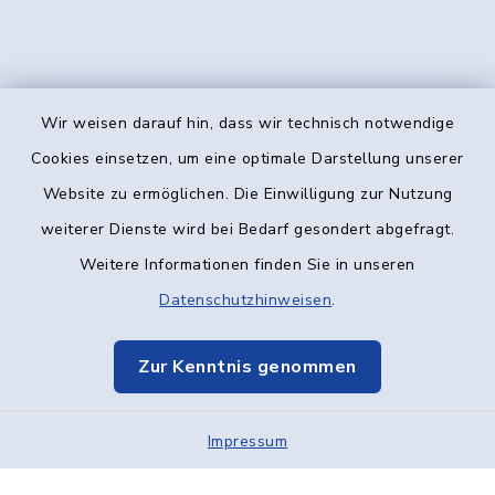
Wir weisen darauf hin, dass wir technisch notwendige
Kontakt
Cookies einsetzen, um eine optimale Darstellung unserer
Website zu ermöglichen. Die Einwilligung zur Nutzung
Barrierefreiheit
weiterer Dienste wird bei Bedarf gesondert abgefragt.
Weitere Informationen finden Sie in unseren
Datenschutz
Datenschutzhinweisen
.
Impressum
Zur Kenntnis genommen
Elektronische Kommunikation
Impressum
Sitemap