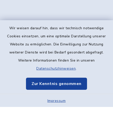
Wir weisen darauf hin, dass wir technisch notwendige
Kontakt
Cookies einsetzen, um eine optimale Darstellung unserer
Website zu ermöglichen. Die Einwilligung zur Nutzung
Barrierefreiheit
weiterer Dienste wird bei Bedarf gesondert abgefragt.
Weitere Informationen finden Sie in unseren
Datenschutz
Datenschutzhinweisen
.
Impressum
Zur Kenntnis genommen
Elektronische Kommunikation
Impressum
Sitemap