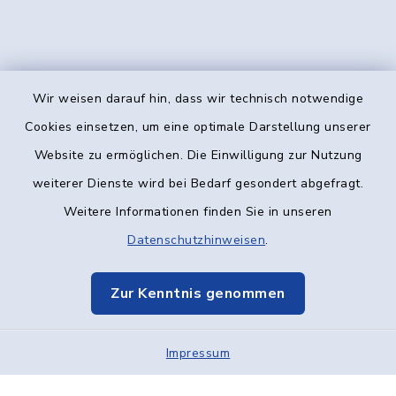
Wir weisen darauf hin, dass wir technisch notwendige
Kontakt
Cookies einsetzen, um eine optimale Darstellung unserer
Website zu ermöglichen. Die Einwilligung zur Nutzung
Barrierefreiheit
weiterer Dienste wird bei Bedarf gesondert abgefragt.
Weitere Informationen finden Sie in unseren
Datenschutz
Datenschutzhinweisen
.
Impressum
Zur Kenntnis genommen
Elektronische Kommunikation
Impressum
Sitemap