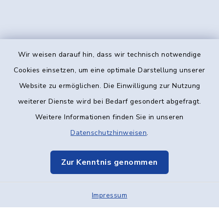
Wir weisen darauf hin, dass wir technisch notwendige
Kontakt
Cookies einsetzen, um eine optimale Darstellung unserer
Website zu ermöglichen. Die Einwilligung zur Nutzung
Barrierefreiheit
weiterer Dienste wird bei Bedarf gesondert abgefragt.
Weitere Informationen finden Sie in unseren
Datenschutz
Datenschutzhinweisen
.
Impressum
Zur Kenntnis genommen
Elektronische Kommunikation
Impressum
Sitemap