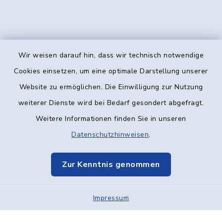
Wir weisen darauf hin, dass wir technisch notwendige
Kontakt
Cookies einsetzen, um eine optimale Darstellung unserer
Website zu ermöglichen. Die Einwilligung zur Nutzung
Barrierefreiheit
weiterer Dienste wird bei Bedarf gesondert abgefragt.
Weitere Informationen finden Sie in unseren
Datenschutz
Datenschutzhinweisen
.
Impressum
Zur Kenntnis genommen
Elektronische Kommunikation
Impressum
Sitemap