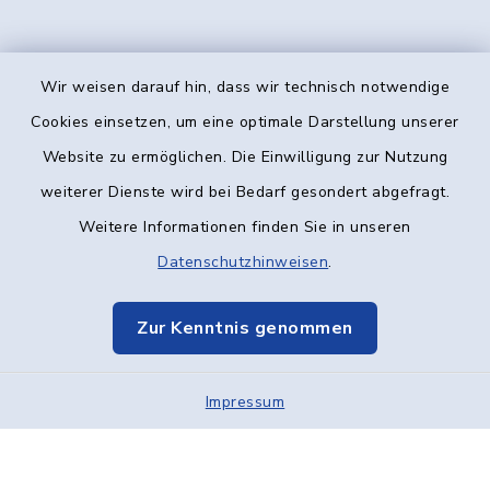
Wir weisen darauf hin, dass wir technisch notwendige
Kontakt
Cookies einsetzen, um eine optimale Darstellung unserer
Website zu ermöglichen. Die Einwilligung zur Nutzung
Barrierefreiheit
weiterer Dienste wird bei Bedarf gesondert abgefragt.
Weitere Informationen finden Sie in unseren
Datenschutz
Datenschutzhinweisen
.
Impressum
Zur Kenntnis genommen
Elektronische Kommunikation
Impressum
Sitemap
Cookie-Einstellungen