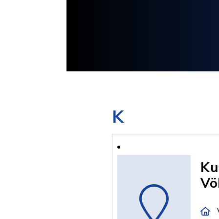
K
Ku
Vö