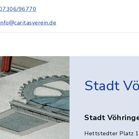
07306/96770
info@caritasverein.de
Stadt V
Stadt Vöhring
Hettstedter Platz 1