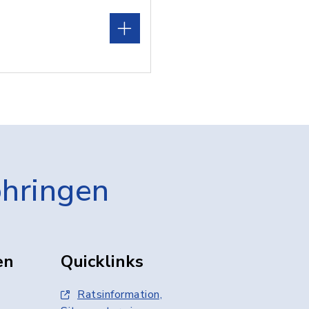
öhringen
en
Quicklinks
Ratsinformation,