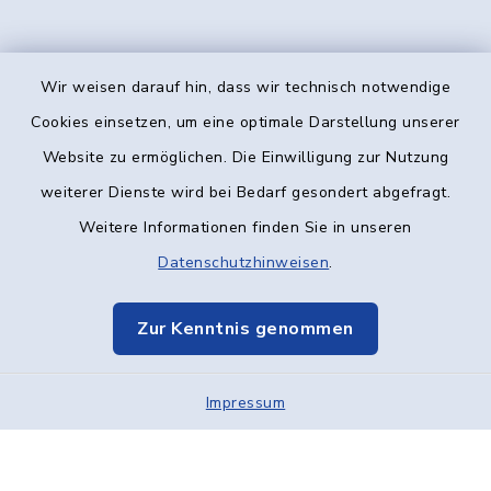
Wir weisen darauf hin, dass wir technisch notwendige
Kontakt
Cookies einsetzen, um eine optimale Darstellung unserer
Website zu ermöglichen. Die Einwilligung zur Nutzung
Barrierefreiheit
weiterer Dienste wird bei Bedarf gesondert abgefragt.
Weitere Informationen finden Sie in unseren
Datenschutz
Datenschutzhinweisen
.
Impressum
Zur Kenntnis genommen
Elektronische Kommunikation
Impressum
Sitemap
Cookie-Einstellungen