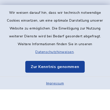
Wir weisen darauf hin, dass wir technisch notwendige
Kontakt
Cookies einsetzen, um eine optimale Darstellung unserer
Website zu ermöglichen. Die Einwilligung zur Nutzung
Barrierefreiheit
weiterer Dienste wird bei Bedarf gesondert abgefragt.
Weitere Informationen finden Sie in unseren
Datenschutz
Datenschutzhinweisen
.
Impressum
Zur Kenntnis genommen
Elektronische Kommunikation
Impressum
Sitemap
Cookie-Einstellungen