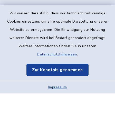
Wir weisen darauf hin, dass wir technisch notwendige
Kontakt
Cookies einsetzen, um eine optimale Darstellung unserer
Website zu ermöglichen. Die Einwilligung zur Nutzung
Barrierefreiheit
weiterer Dienste wird bei Bedarf gesondert abgefragt.
Weitere Informationen finden Sie in unseren
Datenschutz
Datenschutzhinweisen
.
Impressum
Zur Kenntnis genommen
Elektronische Kommunikation
Impressum
Sitemap
Cookie-Einstellungen